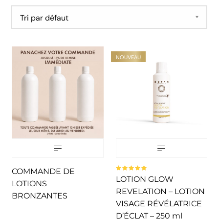
4
Lotions Rapid
5
Parfum Amande Douce
2
Parfum Cocktail de Fruits
NOUVEAU
COMMANDE DE
Note
LOTION GLOW
5.00
sur
LOTIONS
5
REVELATION – LOTION
BRONZANTES
VISAGE RÉVÉLATRICE
D’ÉCLAT – 250 ml