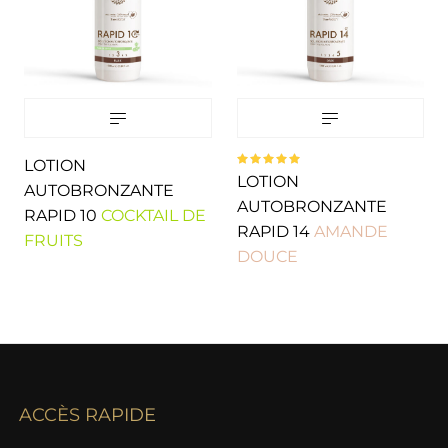
LOTION
Note
LOTION
5.00
sur
AUTOBRONZANTE
5
AUTOBRONZANTE
RAPID 10
COCKTAIL DE
RAPID 14
AMANDE
FRUITS
DOUCE
ACCÈS RAPIDE