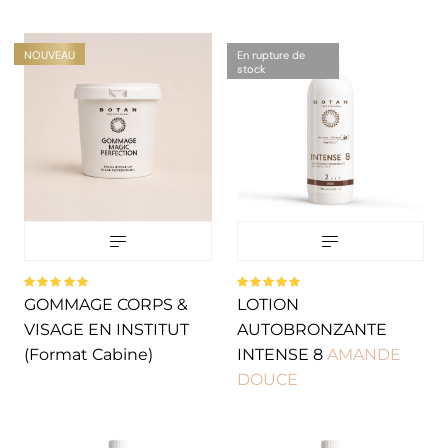
NOUVEAU
En rupture de
stock
Note
Note
GOMMAGE CORPS &
LOTION
5.00
sur
5.00
sur
5
5
VISAGE EN INSTITUT
AUTOBRONZANTE
(Format Cabine)
INTENSE 8
AMANDE
DOUCE