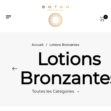
0
Accueil
/
Lotions Bronzantes
Lotions
Bronzante
Toutes les Catégories
1
Gommage Cabine