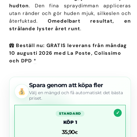
hudton
. Den fina spraydimman appliceras
utan ränder och gör huden mjuk, silkeslen och
återfuktad.
Omedelbart resultat, en
strålande lyster året runt
.
Beställ nu: GRATIS leverans från måndag
10 augusti 2026 med La Poste, Colissimo
och DPD
*
Spara genom att köpa fler
Välj en mängd och få automatiskt det bästa
priset.
STANDARD
KÖP 1
35,90
€