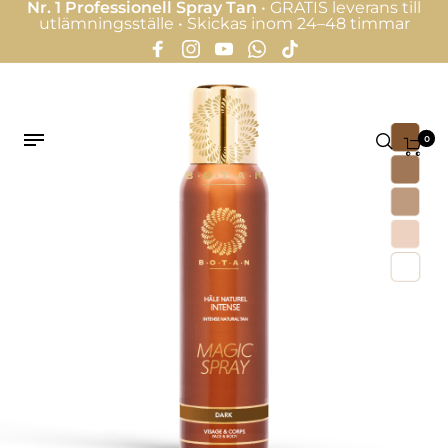
Nr. 1 Professionell Spray Tan
• GRATIS leverans till
utlämningsställe • Skickas inom 24–48 timmar
0