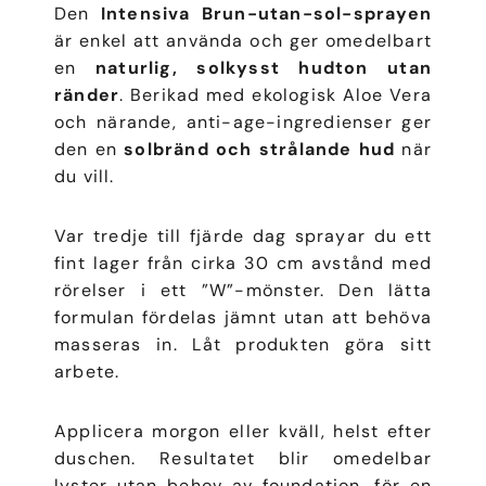
Den
Intensiva Brun-utan-sol-sprayen
är enkel att använda och ger omedelbart
en
naturlig, solkysst hudton utan
ränder
. Berikad med ekologisk Aloe Vera
och närande, anti-age-ingredienser ger
den en
solbränd och strålande hud
när
du vill.
Var tredje till fjärde dag sprayar du ett
fint lager från cirka 30 cm avstånd med
rörelser i ett ”W”-mönster. Den lätta
formulan fördelas jämnt utan att behöva
masseras in. Låt produkten göra sitt
arbete.
Applicera morgon eller kväll, helst efter
duschen. Resultatet blir omedelbar
lyster utan behov av foundation, för en