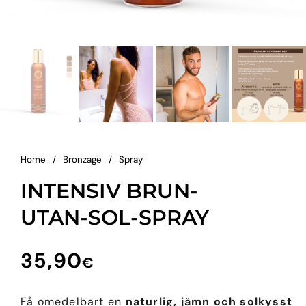
Home
/
Bronzage
/
Spray
INTENSIV BRUN-
UTAN-SOL-SPRAY
35,90
€
Få omedelbart en
naturlig, jämn och solkysst