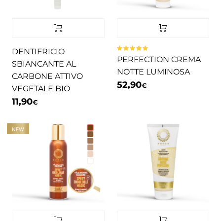
DENTIFRICIO
Valutato
PERFECTION CREMA
5.00
su 5
SBIANCANTE AL
NOTTE LUMINOSA
CARBONE ATTIVO
52,90
€
VEGETALE BIO
11,90
€
NEW