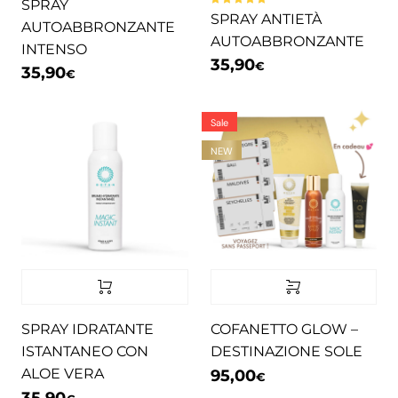
SPRAY
Valutato
SPRAY ANTIETÀ
5.00
su 5
AUTOABBRONZANTE
AUTOABBRONZANTE
INTENSO
35,90
€
35,90
€
Sale
NEW
Questo prodotto ha più varia
SPRAY IDRATANTE
COFANETTO GLOW –
ISTANTANEO CON
DESTINAZIONE SOLE
ALOE VERA
95,00
€
35,90