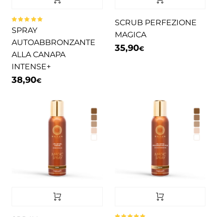
SCRUB PERFEZIONE
Valutato
SPRAY
5.00
su 5
MAGICA
AUTOABBRONZANTE
35,90
€
ALLA CANAPA
INTENSE+
38,90
€