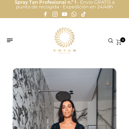
Spray Tan Profesional n.º 1
• Envío GRATIS a
punto de recogida • Expedición en 24/48h
0