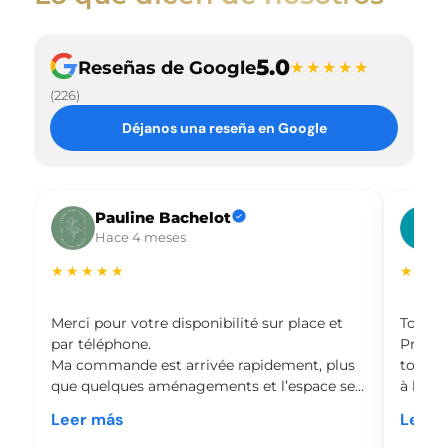
5.0
Reseñas de Google
★★★★★
(226)
Déjanos una reseña en Google
Pauline Bachelot
Hace 4 meses
★★★★★
★★★
Merci pour votre disponibilité sur place et 
Toujour
par téléphone.

Produit
Ma commande est arrivée rapidement, plus 
toujour
que quelques aménagements et l’espace se…
à la b
Leer más
Leer 